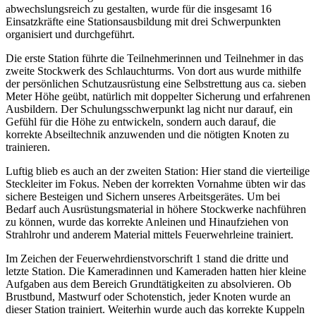
abwechslungsreich zu gestalten, wurde für die insgesamt 16
Einsatzkräfte eine Stationsausbildung mit drei Schwerpunkten
organisiert und durchgeführt.
Die erste Station führte die Teilnehmerinnen und Teilnehmer in das
zweite Stockwerk des Schlauchturms. Von dort aus wurde mithilfe
der persönlichen Schutzausrüstung eine Selbstrettung aus ca. sieben
Meter Höhe geübt, natürlich mit doppelter Sicherung und erfahrenen
Ausbildern. Der Schulungsschwerpunkt lag nicht nur darauf, ein
Gefühl für die Höhe zu entwickeln, sondern auch darauf, die
korrekte Abseiltechnik anzuwenden und die nötigten Knoten zu
trainieren.
Luftig blieb es auch an der zweiten Station: Hier stand die vierteilige
Steckleiter im Fokus. Neben der korrekten Vornahme übten wir das
sichere Besteigen und Sichern unseres Arbeitsgerätes. Um bei
Bedarf auch Ausrüstungsmaterial in höhere Stockwerke nachführen
zu können, wurde das korrekte Anleinen und Hinaufziehen von
Strahlrohr und anderem Material mittels Feuerwehrleine trainiert.
Im Zeichen der Feuerwehrdienstvorschrift 1 stand die dritte und
letzte Station. Die Kameradinnen und Kameraden hatten hier kleine
Aufgaben aus dem Bereich Grundtätigkeiten zu absolvieren. Ob
Brustbund, Mastwurf oder Schotenstich, jeder Knoten wurde an
dieser Station trainiert. Weiterhin wurde auch das korrekte Kuppeln